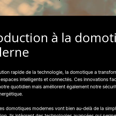
oduction à la domot
erne
ution rapide de la technologie, la domotique a transfo
espaces intelligents et connectés. Ces innovations faci
otre quotidien mais améliorent également notre sécurit
énergétique.
es domotiques modernes vont bien au-delà de la simp
ion. Ils intègrent des technologies avancées qui perme