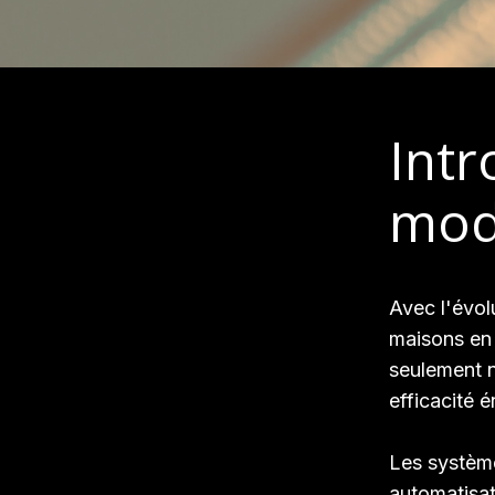
Intr
mod
Avec l'évol
maisons en 
seulement n
efficacité 
Les systèm
automatisat