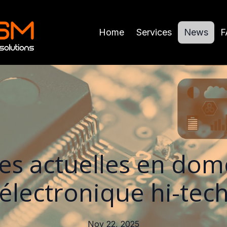
Home
Services
News
F
s actuelles en dom
électronique hi-tec
Nov 22, 2025