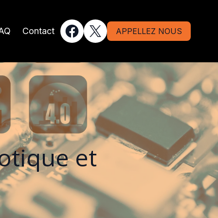
AQ
Contact
APPELLEZ NOUS
otique et
h