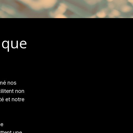
ique
rmé nos
litent non
é et notre
le
ttent une