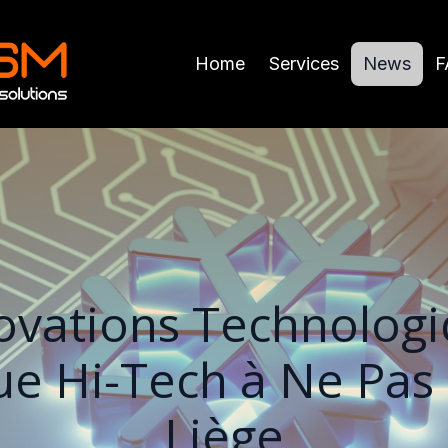
Home
Services
News
F
ovations Technolog
ue Hi-Tech à Ne Pa
Liège