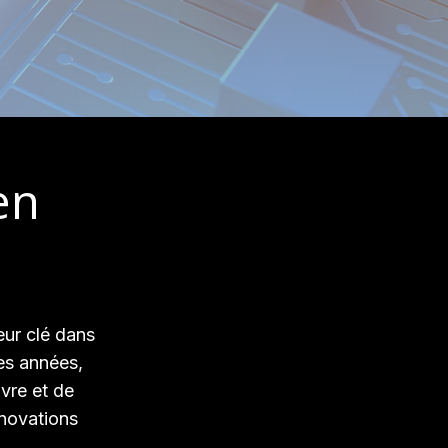
en
eur clé dans
es années,
ivre et de
nnovations