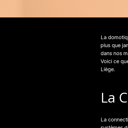
La domotiqu
plus que ja
dans nos ma
Voici ce qu
Liège.
La C
La connecti
systèmes de