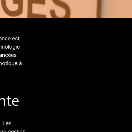
ance est
chnologie
vancées.
motique à
ente
. Les
une gestion