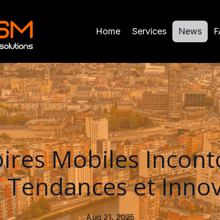
Home
Services
News
F
oires Mobiles Incont
: Tendances et Inno
Aug 21, 2025