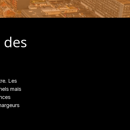
 des
tre. Les
nels mais
ances
hargeurs