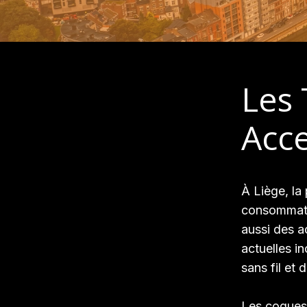
Les 
Acce
À Liège, la
consommate
aussi des a
actuelles i
sans fil et
Les coques