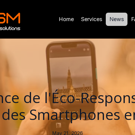
Home
Services
News
F
ce de l'Éco-Respons
 des Smartphones e
May 21, 2026