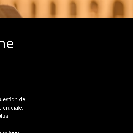
Une
uestion de
 cruciale.
plus
ser leurs