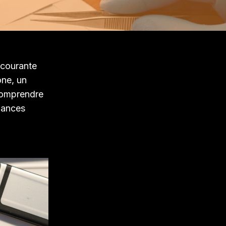
 courante
one, un
comprendre
mances