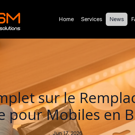
Home
Services
News
F
plet sur le Rempl
ie pour Mobiles en B
Jun 17, 2026