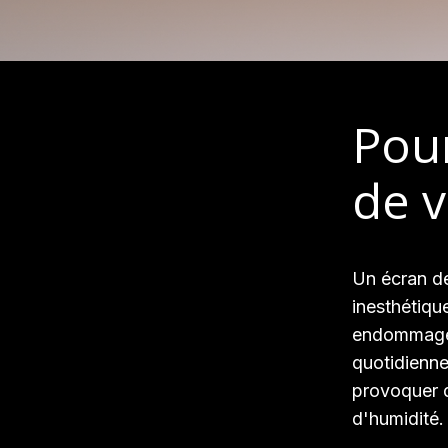
Pour
de 
Un écran de
inesthétiqu
endommagé pe
quotidienne 
provoquer d
d'humidité.