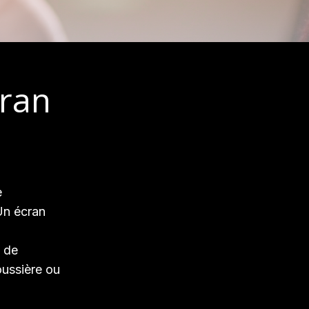
cran
e
Un écran
e de
oussière ou