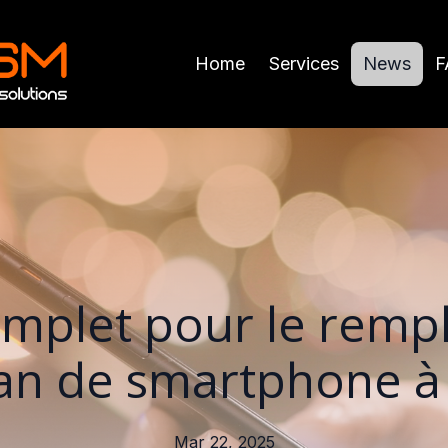
Home
Services
News
F
mplet pour le rem
an de smartphone à
Mar 22, 2025