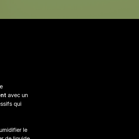
re
ent
avec un
ssifs qui
midifier le
r de liquide