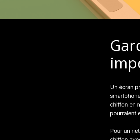
Gar
imp
Un écran pr
smartphone
chiffon en m
pourraient
Pour un net
chiffon ave