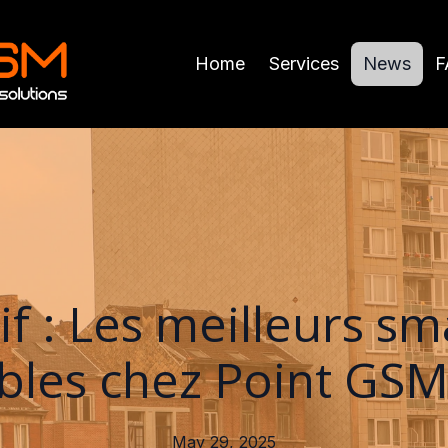
Home
Services
News
F
f : Les meilleurs s
bles chez Point GSM
May 29, 2025