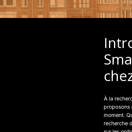
Intr
Sma
che
À la recher
proposons u
moment. Qu
recherche d
sur les opti