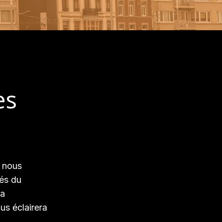
es
, nous
hés du
la
us éclairera