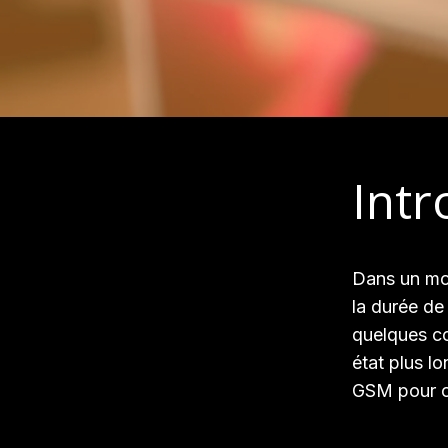
Intr
Dans un mon
la durée de
quelques con
état plus 
GSM pour op