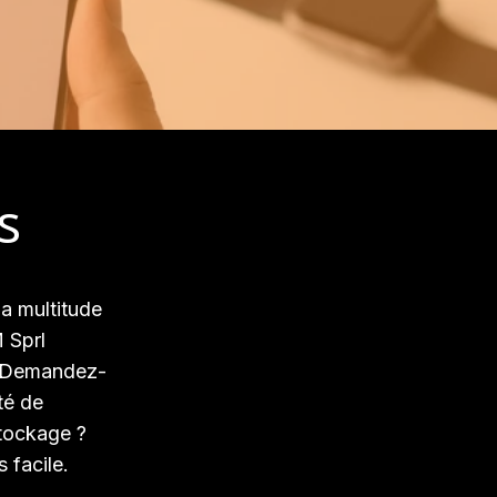
s
a multitude
 Sprl
. Demandez-
té de
stockage ?
 facile.