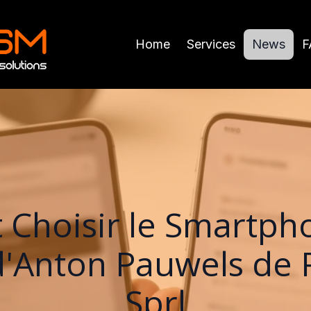
Home
Services
News
F
hoisir le Smartpho
d'Anton Pauwels de
Sprl