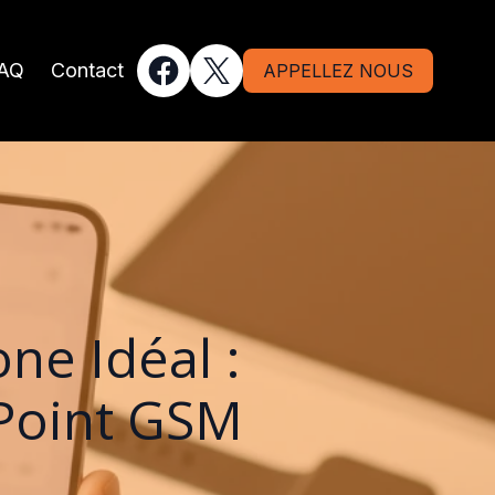
AQ
Contact
APPELLEZ NOUS
ne Idéal :
 Point GSM