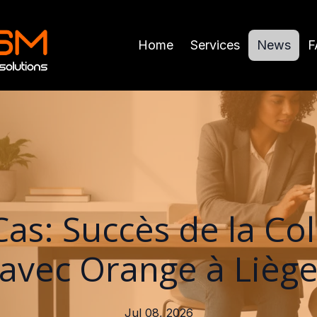
Home
Services
News
F
as: Succès de la Co
avec Orange à Lièg
Jul 08, 2026