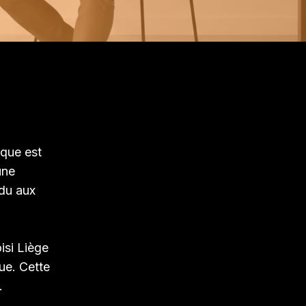
ique est
une
ndu aux
isi Liège
ue. Cette
.