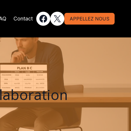
AQ
Contact
APPELLEZ NOUS
llaboration
e